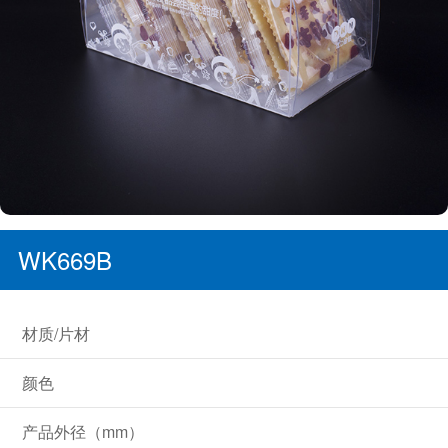
WK669B
材质/片材
颜色
产品外径（mm）