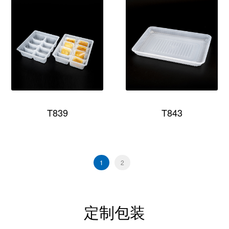
T839
T843
1
2
定制包装